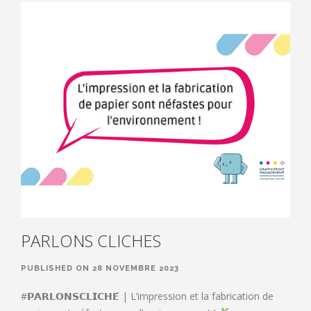
PARLONS CLICHES
PUBLISHED ON 28 NOVEMBRE 2023
#𝗣𝗔𝗥𝗟𝗢𝗡𝗦𝗖𝗟𝗜𝗖𝗛𝗘́ | L’impression et la fabrication de