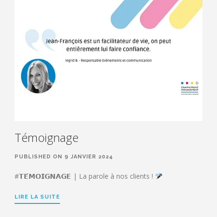
Témoignage
PUBLISHED ON 9 JANVIER 2024
#𝗧𝗘́𝗠𝗢𝗜𝗚𝗡𝗔𝗚𝗘 | La parole à nos clients !
LIRE LA SUITE