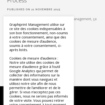
Process
PUBLISHED ON 21 NOVEMBRE 2023
#𝗣𝗥𝗢𝗖𝗘𝗦𝗦 | Un projet chez Graphiprint Management, ça
Graphiprint Management utilise sur
se passe comment ?
ce site des cookies indispensables à
son bon fonctionnement, non-soumis
LIRE LA SUITE
à votre consentement, ainsi que des
cookies de mesure d’audience,
soumis à votre consentement, ci-
après listés.
1
2
3
»
Cookies de mesure d’audience :
Notre site utilise des cookies de
mesure d’audience grâce à l’outil
Google Analytics qui permet de
collecter des informations sur la
manière dont vous naviguez et
utilisez notre site afin de nous
permettre de l’améliorer et de le
gérer. Si vous n’acceptez pas ces
cookies, nous ne serons pas informés
de votre visite. Vous pouvez retirer
votre consentement à tout moment