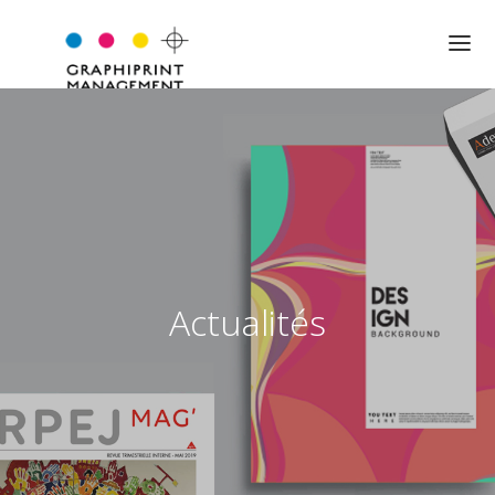
QUI SOMMES-NOUS ?
NOTRE APPROCHE
NOS VALEURS
Actualités
L’ÉQUIPE
LES MOTS DU DIRIGEANT
EXPERTISE
JARGON PRO