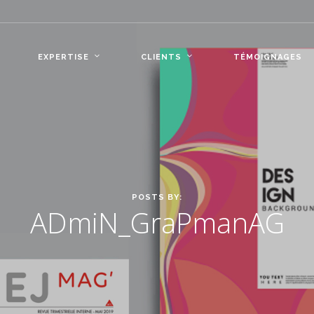
EXPERTISE
CLIENTS
TÉMOIGNAGES
POSTS BY:
ADmiN_GraPmanAG