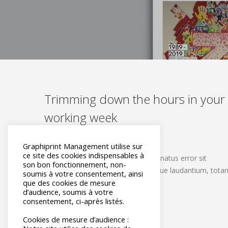
Trimming down the hours in your
working week
PUBLISHED ON 5 SEPTEMBRE 2014
Graphiprint Management utilise sur
ce site des cookies indispensables à
Sed ut perspiciatis unde omnis iste natus error sit
son bon fonctionnement, non-
voluptatem accusantium doloremque laudantium, tota
soumis à votre consentement, ainsi
que des cookies de mesure
rem…
d’audience, soumis à votre
consentement, ci-après listés.
LIRE LA SUITE
Cookies de mesure d’audience :