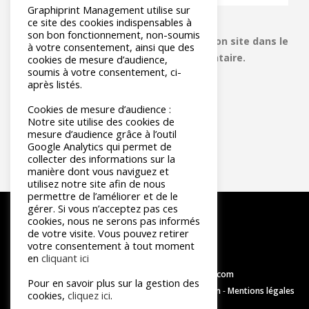
Graphiprint Management utilise sur
ce site des cookies indispensables à
son bon fonctionnement, non-soumis
Enregistrer mon nom, mon e-mail et mon site dans le
à votre consentement, ainsi que des
navigateur pour mon prochain commentaire.
cookies de mesure d’audience,
soumis à votre consentement, ci-
après listés.
Cookies de mesure d’audience :
Notre site utilise des cookies de
mesure d’audience grâce à l’outil
Google Analytics qui permet de
collecter des informations sur la
manière dont vous naviguez et
utilisez notre site afin de nous
permettre de l’améliorer et de le
gérer. Si vous n’acceptez pas ces
cookies, nous ne serons pas informés
de votre visite. Vous pouvez retirer
votre consentement à tout moment
en
cliquant ici
contact@graphiprint-management.com
Pour en savoir plus sur la gestion des
© 2026 - Réalisation
Intersection Conseil et création
-
Mentions légales
cookies,
cliquez ici
.