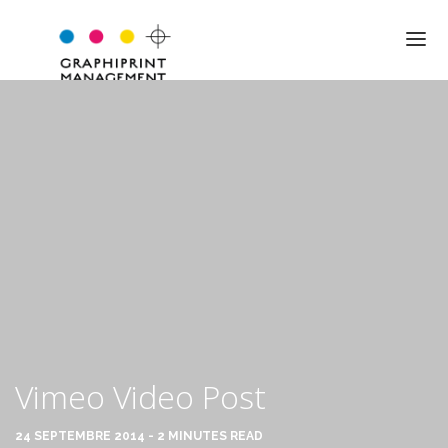
QUI SOMMES-NOUS ?
NOTRE APPROCHE
NOS VALEURS
L’ÉQUIPE
LES MOTS DU DIRIGEANT
EXPERTISE
Vimeo Video Post
JARGON PRO
24 SEPTEMBRE 2014 - 2 MINUTES READ