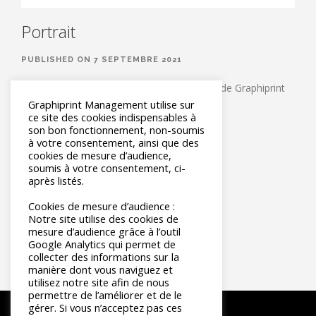
Portrait
PUBLISHED ON 7 SEPTEMBRE 2021
PORTRAIT | Jean-François Glorel, dirigeant de Graphiprint
Graphiprint Management utilise sur
Management
ce site des cookies indispensables à
son bon fonctionnement, non-soumis
LIRE LA SUITE
à votre consentement, ainsi que des
cookies de mesure d’audience,
soumis à votre consentement, ci-
après listés.
«
6
7
8
Cookies de mesure d’audience :
Notre site utilise des cookies de
mesure d’audience grâce à l’outil
Google Analytics qui permet de
collecter des informations sur la
manière dont vous naviguez et
utilisez notre site afin de nous
permettre de l’améliorer et de le
gérer. Si vous n’acceptez pas ces