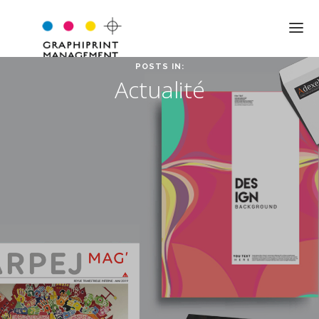
POSTS IN:
Actualité
QUI SOMMES-NOUS ?
NOTRE APPROCHE
NOS VALEURS
L’ÉQUIPE
LES MOTS DU DIRIGEANT
EXPERTISE
JARGON PRO