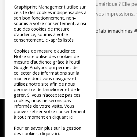
Le petit plus de l’impression numérique ? Elle p
Graphiprint Management utilise sur
ce site des cookies indispensables à
personnalisation intégrale de vos impressions.
son bon fonctionnement, non-
soumis à votre consentement, ainsi
que des cookies de mesure
#impressionnumerique
#videofab
#machines
#
d’audience, soumis à votre
consentement, ci-après listés.
Cookies de mesure d’audience :
Notre site utilise des cookies de
mesure d’audience grâce à l’outil
Google Analytics qui permet de
collecter des informations sur la
manière dont vous naviguez et
utilisez notre site afin de nous
permettre de l’améliorer et de le
gérer. Si vous n’acceptez pas ces
cookies, nous ne serons pas
informés de votre visite. Vous
pouvez retirer votre consentement
à tout moment en
cliquant ici
Pour en savoir plus sur la gestion
des cookies,
cliquez ici
.