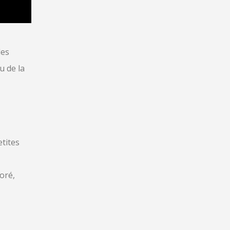
des
u de la
etites
oré,