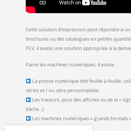
Cette solution d’impression peut répondre à un
brochures ou des catalogues en petites quantités,
PLV, il existe une solution appropriée à la dema
Parmi les machines numériques, il existe :
La presse numérique dite feuille à feuille, uti
séries et / ou ultra personnalisée.
Les traceurs, pour des affiches ou de la « sig
bâche…)
Les machines numériques « grands formats » p