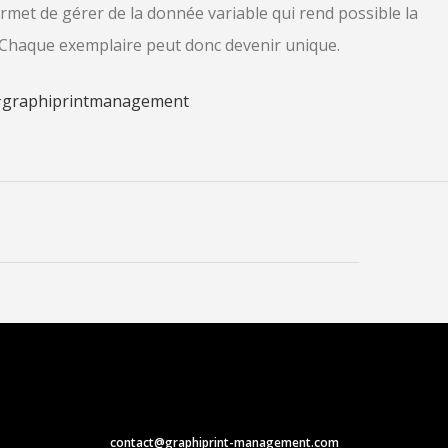
ermet de gérer de la donnée variable qui rend possible la
. Chaque exemplaire peut donc devenir unique.
graphiprintmanagement
contact@graphiprint-management.com