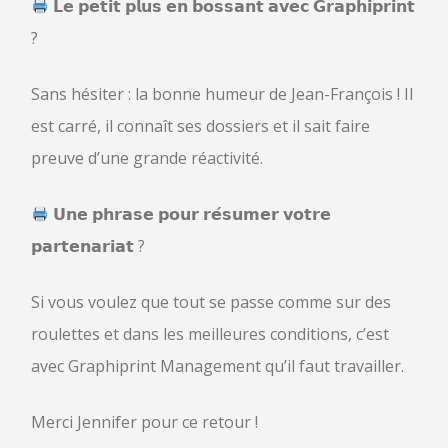
𝗟𝗲 𝗽𝗲𝘁𝗶𝘁 𝗽𝗹𝘂𝘀 𝗲𝗻 𝗯𝗼𝘀𝘀𝗮𝗻𝘁 𝗮𝘃𝗲𝗰 𝗚𝗿𝗮𝗽𝗵𝗶𝗽𝗿𝗶𝗻𝘁
?
Sans hésiter : la bonne humeur de Jean-François ! Il
est carré, il connaît ses dossiers et il sait faire
preuve d’une grande réactivité.
𝗨𝗻𝗲 𝗽𝗵𝗿𝗮𝘀𝗲 𝗽𝗼𝘂𝗿 𝗿𝗲́𝘀𝘂𝗺𝗲𝗿 𝘃𝗼𝘁𝗿𝗲
𝗽𝗮𝗿𝘁𝗲𝗻𝗮𝗿𝗶𝗮𝘁 ?
Si vous voulez que tout se passe comme sur des
roulettes et dans les meilleures conditions, c’est
avec Graphiprint Management qu’il faut travailler.
Merci Jennifer pour ce retour !