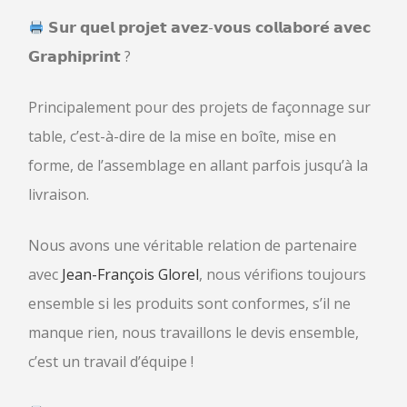
𝗦𝘂𝗿 𝗾𝘂𝗲𝗹 𝗽𝗿𝗼𝗷𝗲𝘁 𝗮𝘃𝗲𝘇-𝘃𝗼𝘂𝘀 𝗰𝗼𝗹𝗹𝗮𝗯𝗼𝗿𝗲́ 𝗮𝘃𝗲𝗰
𝗚𝗿𝗮𝗽𝗵𝗶𝗽𝗿𝗶𝗻𝘁 ?
Principalement pour des projets de façonnage sur
table, c’est-à-dire de la mise en boîte, mise en
forme, de l’assemblage en allant parfois jusqu’à la
livraison.
Nous avons une véritable relation de partenaire
avec
Jean-François Glorel
, nous vérifions toujours
ensemble si les produits sont conformes, s’il ne
manque rien, nous travaillons le devis ensemble,
c’est un travail d’équipe !