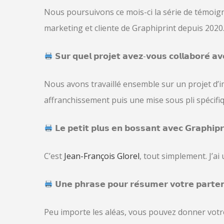
Nous poursuivons ce mois-ci la série de témoig
marketing et cliente de Graphiprint depuis 2020
𝗦𝘂𝗿 𝗾𝘂𝗲𝗹 𝗽𝗿𝗼𝗷𝗲𝘁 𝗮𝘃𝗲𝘇-𝘃𝗼𝘂𝘀 𝗰𝗼𝗹𝗹𝗮𝗯𝗼𝗿𝗲́ 𝗮𝘃
Nous avons travaillé ensemble sur un projet d’i
affranchissement puis une mise sous pli spécif
𝗟𝗲 𝗽𝗲𝘁𝗶𝘁 𝗽𝗹𝘂𝘀 𝗲𝗻 𝗯𝗼𝘀𝘀𝗮𝗻𝘁 𝗮𝘃𝗲𝗰 𝗚𝗿𝗮𝗽𝗵𝗶𝗽𝗿
C’est
Jean-François Glorel
, tout simplement. J’ai 
𝗨𝗻𝗲 𝗽𝗵𝗿𝗮𝘀𝗲 𝗽𝗼𝘂𝗿 𝗿𝗲́𝘀𝘂𝗺𝗲𝗿 𝘃𝗼𝘁𝗿𝗲 𝗽𝗮𝗿𝘁𝗲𝗻
Peu importe les aléas, vous pouvez donner votre 