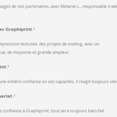
nages de nos partenaires, avec Mélanie L., responsable trad
.
𝗲𝗰 𝗚𝗿𝗮𝗽𝗵𝗶𝗽𝗿𝗶𝗻𝘁 ?
mpression texturée, des projets de mailing, avec un
ique, de moyenne et grande ampleur.
𝗶𝗻𝘁 ?
une entière confiance en ses capacités, il réagit toujours vite
𝗮𝗿𝗶𝗮𝘁 ?
confiance à Graphiprint, tout sera toujours bien fait.