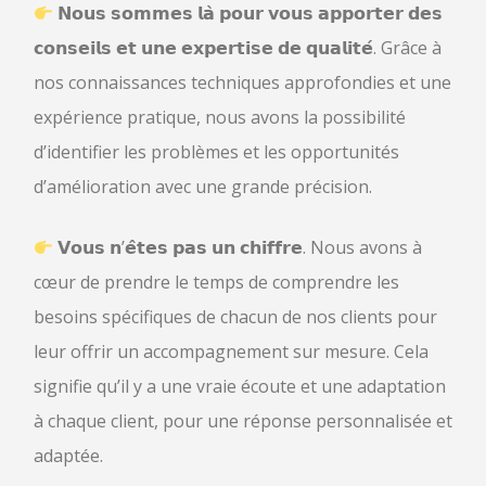
𝗡𝗼𝘂𝘀 𝘀𝗼𝗺𝗺𝗲𝘀 𝗹𝗮̀ 𝗽𝗼𝘂𝗿 𝘃𝗼𝘂𝘀 𝗮𝗽𝗽𝗼𝗿𝘁𝗲𝗿 𝗱𝗲𝘀
𝗰𝗼𝗻𝘀𝗲𝗶𝗹𝘀 𝗲𝘁 𝘂𝗻𝗲 𝗲𝘅𝗽𝗲𝗿𝘁𝗶𝘀𝗲 𝗱𝗲 𝗾𝘂𝗮𝗹𝗶𝘁𝗲́. Grâce à
nos connaissances techniques approfondies et une
expérience pratique, nous avons la possibilité
d’identifier les problèmes et les opportunités
d’amélioration avec une grande précision.
𝗩𝗼𝘂𝘀 𝗻’𝗲̂𝘁𝗲𝘀 𝗽𝗮𝘀 𝘂𝗻 𝗰𝗵𝗶𝗳𝗳𝗿𝗲. Nous avons à
cœur de prendre le temps de comprendre les
besoins spécifiques de chacun de nos clients pour
leur offrir un accompagnement sur mesure. Cela
signifie qu’il y a une vraie écoute et une adaptation
à chaque client, pour une réponse personnalisée et
adaptée.