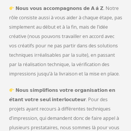
𝗡𝗼𝘂𝘀 𝘃𝗼𝘂𝘀 𝗮𝗰𝗰𝗼𝗺𝗽𝗮𝗴𝗻𝗼𝗻𝘀 𝗱𝗲 𝗔 𝗮̀ 𝗭. Notre
rôle consiste aussi à vous aider à chaque étape, pas
simplement au début et à la fin, mais de l’idée
créative (nous pouvons travailler en accord avec
vos créatifs pour ne pas partir dans des solutions
techniques irréalisables par la suite), en passant
par la réalisation technique, la vérification des
impressions jusqu’à la livraison et la mise en place.
𝗡𝗼𝘂𝘀 𝘀𝗶𝗺𝗽𝗹𝗶𝗳𝗶𝗼𝗻𝘀 𝘃𝗼𝘁𝗿𝗲 𝗼𝗿𝗴𝗮𝗻𝗶𝘀𝗮𝘁𝗶𝗼𝗻 𝗲𝗻
𝗲́𝘁𝗮𝗻𝘁 𝘃𝗼𝘁𝗿𝗲 𝘀𝗲𝘂𝗹 𝗶𝗻𝘁𝗲𝗿𝗹𝗼𝗰𝘂𝘁𝗲𝘂𝗿. Pour des
projets ayant recours à différentes techniques
d’impression, qui demandent donc de faire appel à
plusieurs prestataires, nous sommes là pour vous